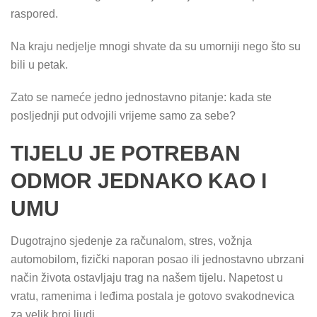
raspored.
Na kraju nedjelje mnogi shvate da su umorniji nego što su
bili u petak.
Zato se nameće jedno jednostavno pitanje: kada ste
posljednji put odvojili vrijeme samo za sebe?
TIJELU JE POTREBAN
ODMOR JEDNAKO KAO I
UMU
Dugotrajno sjedenje za računalom, stres, vožnja
automobilom, fizički naporan posao ili jednostavno ubrzani
način života ostavljaju trag na našem tijelu. Napetost u
vratu, ramenima i leđima postala je gotovo svakodnevica
za velik broj ljudi.