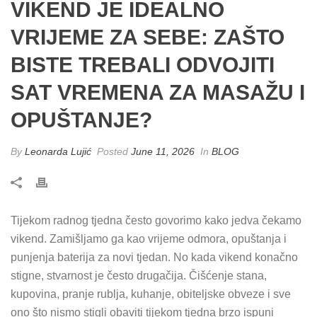
VIKEND JE IDEALNO
VRIJEME ZA SEBE: ZAŠTO
BISTE TREBALI ODVOJITI
SAT VREMENA ZA MASAŽU I
OPUŠTANJE?
By
Leonarda Lujić
Posted
June 11, 2026
In
BLOG
Tijekom radnog tjedna često govorimo kako jedva čekamo
vikend. Zamišljamo ga kao vrijeme odmora, opuštanja i
punjenja baterija za novi tjedan. No kada vikend konačno
stigne, stvarnost je često drugačija. Čišćenje stana,
kupovina, pranje rublja, kuhanje, obiteljske obveze i sve
ono što nismo stigli obaviti tijekom tjedna brzo ispuni