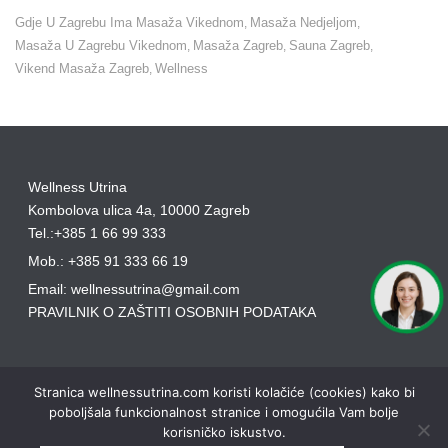
Gdje U Zagrebu Ima Masaža Vikednom
Masaža Nedjeljom
,
,
Masaža U Zagrebu Vikednom
Masaža Zagreb
Sauna Zagreb
,
,
,
Vikend Masaža Zagreb
Wellness
,
Wellness Utrina
Kombolova ulica 4a, 10000 Zagreb
Tel.:+385 1 66 99 333
Mob.: +385 91 333 66 19
Email: wellnessutrina@gmail.com
PRAVILNIK O ZAŠTITI OSOBNIH PODATAKA
Stranica wellnessutrina.com koristi kolačiće (cookies) kako bi
poboljšala funkcionalnost stranice i omogućila Vam bolje
korisničko iskustvo.