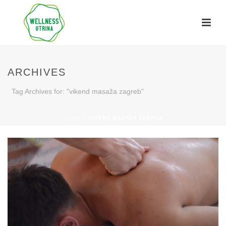
ARCHIVES
Tag Archives for: "vikend masaža zagreb"
HOME
»
VIKEND MASAŽA ZAGREB