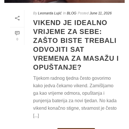
By
Leonarda Lujić
In
BLOG
Posted
June 11, 2026
VIKEND JE IDEALNO
VRIJEME ZA SEBE:
ZAŠTO BISTE TREBALI
0
ODVOJITI SAT
VREMENA ZA MASAŽU I
OPUŠTANJE?
Tijekom radnog tjedna često govorimo
kako jedva čekamo vikend. Zamišljamo
ga kao vrijeme odmora, opuštanja i
punjenja baterija za novi tjedan. No kada
vikend konačno stigne, stvarnost je često
[...]