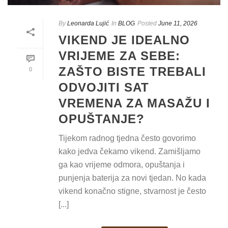
By
Leonarda Lujić
In
BLOG
Posted
June 11, 2026
VIKEND JE IDEALNO
VRIJEME ZA SEBE:
ZAŠTO BISTE TREBALI
0
ODVOJITI SAT
VREMENA ZA MASAŽU I
OPUŠTANJE?
Tijekom radnog tjedna često govorimo
kako jedva čekamo vikend. Zamišljamo
ga kao vrijeme odmora, opuštanja i
punjenja baterija za novi tjedan. No kada
vikend konačno stigne, stvarnost je često
[...]