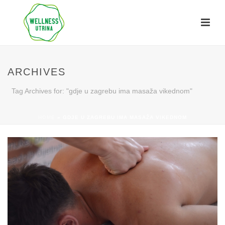
ARCHIVES
Tag Archives for: "gdje u zagrebu ima masaža vikednom"
HOME
»
GDJE U ZAGREBU IMA MASAŽA VIKEDNOM