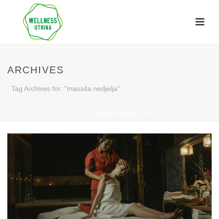
ARCHIVES
Tag Archives for: "masaša nedjelja"
HOME
»
MASAŠA NEDJELJA