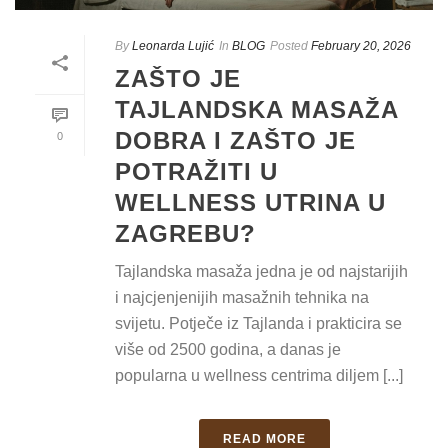
By
Leonarda Lujić
In
BLOG
Posted
February 20, 2026
ZAŠTO JE
TAJLANDSKA MASAŽA
DOBRA I ZAŠTO JE
0
POTRAŽITI U
WELLNESS UTRINA U
ZAGREBU?
Tajlandska masaža jedna je od najstarijih
i najcjenjenijih masažnih tehnika na
svijetu. Potječe iz Tajlanda i prakticira se
više od 2500 godina, a danas je
popularna u wellness centrima diljem [...]
READ MORE