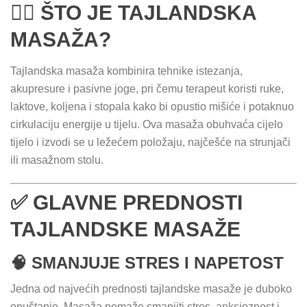
💆‍♂️ ŠTO JE TAJLANDSKA
MASAŽA?
Tajlandska masaža kombinira tehnike istezanja,
akupresure i pasivne joge, pri čemu terapeut koristi ruke,
laktove, koljena i stopala kako bi opustio mišiće i potaknuo
cirkulaciju energije u tijelu. Ova masaža obuhvaća cijelo
tijelo i izvodi se u ležećem položaju, najčešće na strunjači
ili masažnom stolu.
✅ GLAVNE PREDNOSTI
TAJLANDSKE MASAŽE
🧠 SMANJUJE STRES I NAPETOST
Jedna od najvećih prednosti tajlandske masaže je duboko
opuštanje. Masaža pomaže smanjiti stres, anksioznost i