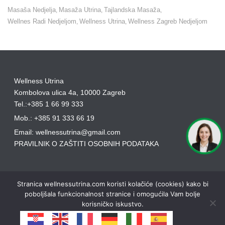
Masaša Nedjelja
Masaža Utrina
Tajlandska Masaža
,
,
,
Wellnes Radi Nedjeljom
Wellness Utrina
Wellness Zagreb Nedjeljom
,
,
Wellness Utrina
Kombolova ulica 4a, 10000 Zagreb
Tel.:+385 1 66 99 333
Mob.: +385 91 333 66 19
Email: wellnessutrina@gmail.com
PRAVILNIK O ZAŠTITI OSOBNIH PODATAKA
Stranica wellnessutrina.com koristi kolačiće (cookies) kako bi
poboljšala funkcionalnost stranice i omogućila Vam bolje
korisničko iskustvo.
Ok