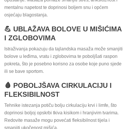
mentalnu napetost te doprinosi boljem snu i općem
osjećaju blagostanja.
💪 UBLAŽAVA BOLOVE U MIŠIĆIMA
I ZGLOBOVIMA
Istraživanja pokazuju da tajlandska masaža može smanjiti
bolove u leđima, vratu i zglobovima te poboljšati raspon
pokreta, što je posebno korisno za osobe koje puno sjede
ili se bave sportom.
🩸 POBOLJŠAVA CIRKULACIJU I
FLEKSIBILNOST
Tehnike istezanja potiču bolju cirkulaciju krvi i limfe, što
doprinosi boljoj opskrbi tkiva kisikom i hranjivim tvarima.
Redovite masaže mogu povećati fleksibilnost tijela i
smanjiti ukočenost mišića.