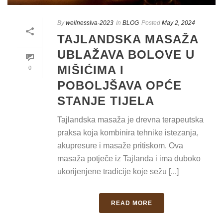
By
wellnessIva-2023
In
BLOG
Posted
May 2, 2024
TAJLANDSKA MASAŽA
UBLAŽAVA BOLOVE U
MIŠIĆIMA I
0
POBOLJŠAVA OPĆE
STANJE TIJELA
Tajlandska masaža je drevna terapeutska
praksa koja kombinira tehnike istezanja,
akupresure i masaže pritiskom. Ova
masaža potječe iz Tajlanda i ima duboko
ukorijenjene tradicije koje sežu [...]
READ MORE