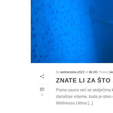
By
wellnessIva-2023
In
BLOG
Posted
Ja
ZNATE LI ZA ŠT
Parna sauna već se stoljećima ko
0
današnje vrijeme, kada je stres
Wellnessu Utrina [...]