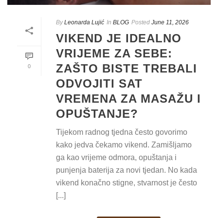
By
Leonarda Lujić
In
BLOG
Posted
June 11, 2026
VIKEND JE IDEALNO
VRIJEME ZA SEBE:
ZAŠTO BISTE TREBALI
0
ODVOJITI SAT
VREMENA ZA MASAŽU I
OPUŠTANJE?
Tijekom radnog tjedna često govorimo
kako jedva čekamo vikend. Zamišljamo
ga kao vrijeme odmora, opuštanja i
punjenja baterija za novi tjedan. No kada
vikend konačno stigne, stvarnost je često
[...]