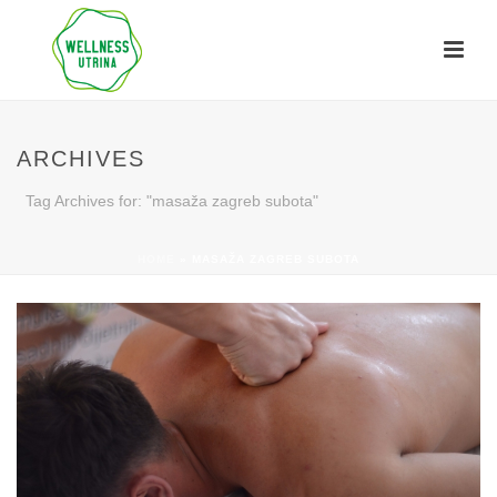
ARCHIVES
Tag Archives for: "masaža zagreb subota"
HOME
»
MASAŽA ZAGREB SUBOTA